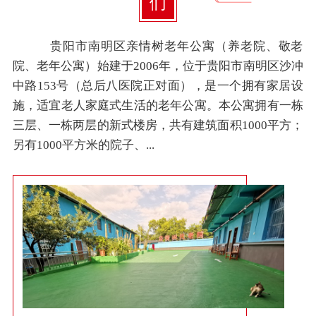
们
贵阳市南明区亲情树老年公寓（养老院、敬老
院、老年公寓）始建于2006年，位于贵阳市南明区沙冲
中路153号（总后八医院正对面），是一个拥有家居设
施，适宜老人家庭式生活的老年公寓。本公寓拥有一栋
三层、一栋两层的新式楼房，共有建筑面积1000平方；
另有1000平方米的院子、...