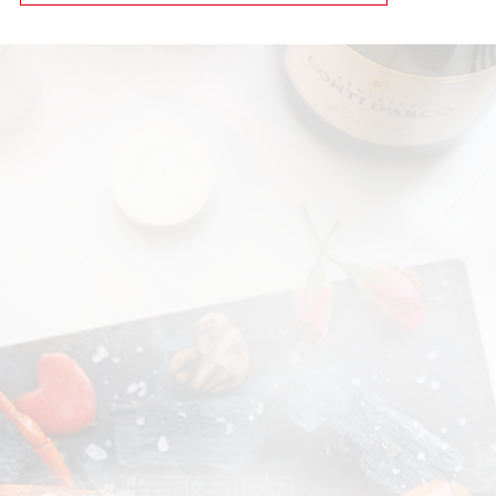
亲情树环境展示1...
亲情树环境展示1...
亲情树环境展示9